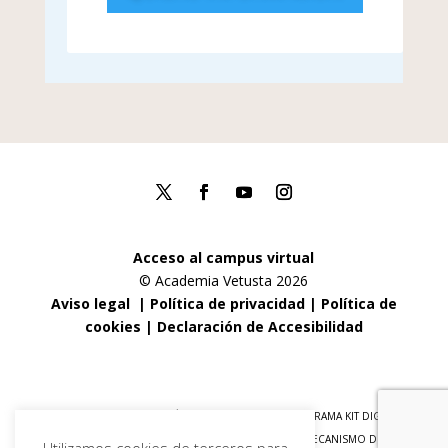
Acceso al campus virtual
© Academia Vetusta 2026
Aviso legal
|
Política de privacidad
|
Política de
cookies
|
Declaración de Accesibilidad
FINANCIADO POR LA UNIÓN EUROPEA CON EL PROGRAMA KIT DIGITAL
POR LOS FONDOS NEXT GENERATION (EU) DEL MECANISMO DE
Utilizamos cookies de terceros para