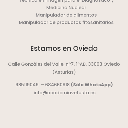
Técnico en Imágen para el Diagnóstico y
Medicina Nuclear
Manipulador de alimentos
Manipulador de productos fitosanitarios
Estamos en Oviedo
Calle González del Valle, nº7, 1ºAB,
33003 Oviedo
(Asturias)
985119049
–
684660918
(Sólo WhatsApp)
info@academiavetusta.es